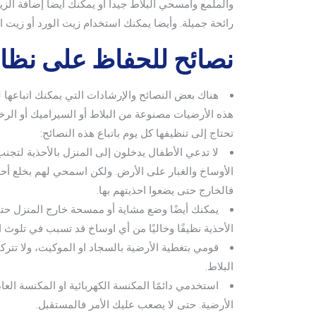
والملمع وامسحي البلاط جيدا او يمكنك أيضا إضافة ال
رائحة جميلة. وأيضا يمكنك استخدام زيت الورد أو زيت الل
نصائح للحفاظ على نظاف
هناك بعض النصائح والإرشادات التي يمكنك اتباعها 
هذه الأرضيات مصنوعة من البلاط أو السيراميك أو الرخ
تحتاج إلى تنظيفها كل يوم باتباع هذه النصائح:
لا تدعي الأطفال يدخلون إلى المنزل بالأحذية لتجن
الأوساخ والغبار على الأرض. ولكن اسمحي لهم بخلع أ
فالخارج حتى يضعوا احذيتهم بها.
يمكنك أيضًا وضع مشاية أو ممسحة خارج المنزل حتى
الأحذية نظيفًا وخاليًا من أي اوساخ قد تسبب في تلوث ا
قومي بتغطية الأرضية بالسجاد او الموكيت، ولا تتر
البلاط.
استخدمي دائمًا المكنسة الكهربائية او المكنسة العا
الأرضية. حتى لا يصعب عليك الأمر فالمستقبل.