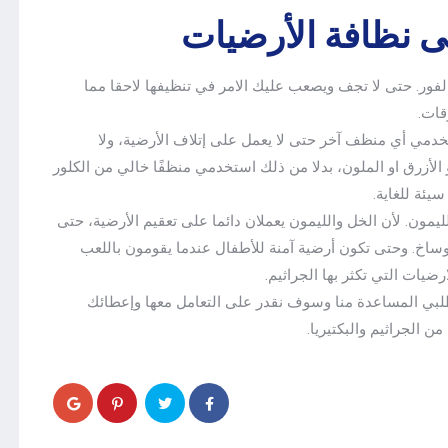
ى نظافة الأرضيات
فور. حتى لا تجف ويصعب عليك الامر في تنظيفها لاحقا مما
قات.
ستخدمي أي منظف آخر حتى لا يعمل على إتلاف الأرضية، ولا
الأزرق او الملون، بدلا من ذلك استخدمي منظفًا خالي من الكلور
يئة للغاية.
يمون. لأن الخل والليمون يعملان دائما على تعقيم الأرضية، حتى
 أوساخ. وحتى تكون أرضية آمنة للأطفال عندما يقومون باللعب
رضيات التي تكثر بها الجراثيم.
طلبي المساعدة منا وسوف نقدر على التعامل معها وإعطائك
 الجراثيم والبكتيريا.