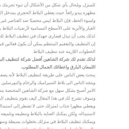
للمنزل. ومُحال بأي شكل من الأشكال أن تبوء تجربتك ب
مظهره يبدو رائعاً. حيث يعطي البلاط الحجري بمدخل الم
ولسوء الحظ، فإن البلاط ليس محصنًا ضد العناصر غير 
الغبار والأتربة على الأسطح المسامية لأرضيات البلاط ب
لذلك يجب أن تبذل قصارى جهدك في تنظيف البلاط للتخ
إن التنظيف والتعقيم المنتظم يمكن أن يكونَ فعالين في ت
الخطوات اللازمة عند تنظيف البلاط.
لذلك تقدم لك شركة الشاهين أفضل شركة لتنظيف البل
اللمعان البارق واعطائك الجمال المطلوب.
يبحث بعض الناس على طريقة لتنظيف البلاط لأنه يصعب 
ويتجه الناس الى بلاط السيراميك والرخام والبورسلين 
الامر أصبح بشكل سهل مع شركة الشاهين المختصة بتنظ
وسوف نشرح لك في هذا المقال كيف تقوم بتنظيف البلاط
ويعطي مظهرا جذاب لمنزلك حتى لا تضطر إلى استبدال و
لاستبداله. ولكن يمكنك العناية بالبلاط وتنظيفه وتلميعه
ويمكنك تنظيف البلاط في منزلك بخطوات بسيطة وسهلة لإ