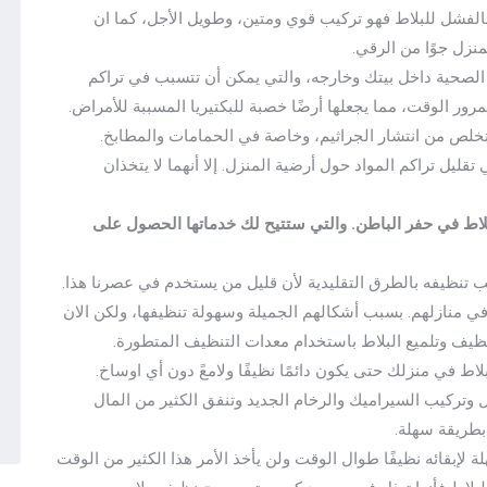
الفشل للبلاط فهو تركيب قوي ومتين، وطويل الأجل، كما ان
نزل جوًا من الرقي.
الصحية داخل بيتك وخارجه، والتي يمكن أن تتسبب في تراكم
مرور الوقت، مما يجعلها أرضًا خصبة للبكتيريا المسببة للأمراض.
لص من انتشار الجراثيم، وخاصة في الحمامات والمطابخ.
قليل تراكم المواد حول أرضية المنزل. إلا أنهما لا يتخذان
اط في حفر الباطن. والتي ستتيح لك خدماتها الحصول على
تنظيفه بالطرق التقليدية لأن قليل من يستخدم في عصرنا هذا.
في منازلهم. بسبب أشكالهم الجميلة وسهولة تنظيفها، ولكن الان
يف وتلميع البلاط باستخدام معدات التنظيف المتطورة.
 في منزلك حتى يكون دائمًا نظيفًا ولامعً دون أي اوساخ.
تركيب السيراميك والرخام الجديد وتنفق الكثير من المال
 بطريقة سهلة.
بقائه نظيفًا طوال الوقت ولن يأخذ الأمر هذا الكثير من الوقت